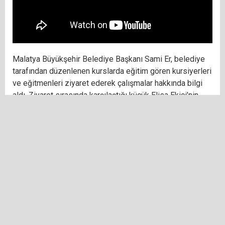
Malatya Büyükşehir Belediye Başkanı Sami Er, belediye
tarafından düzenlenen kurslarda eğitim gören kursiyerleri
ve eğitmenleri ziyaret ederek çalışmalar hakkında bilgi
aldı. Ziyaret sırasında karşılaştığı küçük Elisa Ekici’nin
sempatik tavırları ve bitmek bilmeyen enerjisi, ortamın
havasını bir anda değiştirdi. Küçük Elisa ile uzun süre
sohbet eden ve günün stresini atan Başkan Er, bu samimi
anları takipçileriyle paylaştı.