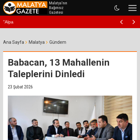
Malatya'nın
Bağımsız
Gazetesi
"Alparslan'dan Mustafa Kem
Ana Sayfa
Malatya
Gündem
Babacan, 13 Mahallenin
Taleplerini Dinledi
23 Şubat 2026