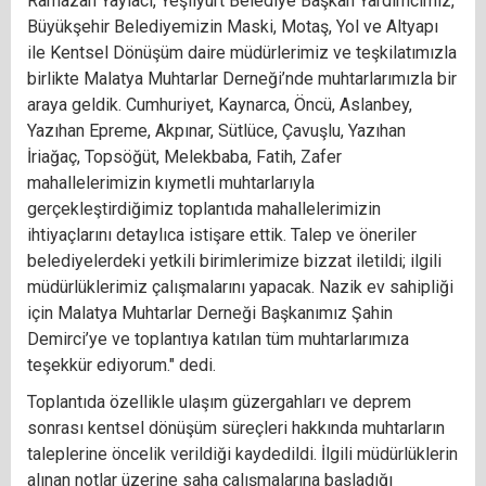
Ramazan Yaylacı, Yeşilyurt Belediye Başkan Yardımcımız,
Büyükşehir Belediyemizin Maski, Motaş, Yol ve Altyapı
ile Kentsel Dönüşüm daire müdürlerimiz ve teşkilatımızla
birlikte Malatya Muhtarlar Derneği’nde muhtarlarımızla bir
araya geldik. Cumhuriyet, Kaynarca, Öncü, Aslanbey,
Yazıhan Epreme, Akpınar, Sütlüce, Çavuşlu, Yazıhan
İriağaç, Topsöğüt, Melekbaba, Fatih, Zafer
mahallelerimizin kıymetli muhtarlarıyla
gerçekleştirdiğimiz toplantıda mahallelerimizin
ihtiyaçlarını detaylıca istişare ettik. Talep ve öneriler
belediyelerdeki yetkili birimlerimize bizzat iletildi; ilgili
müdürlüklerimiz çalışmalarını yapacak. Nazik ev sahipliği
için Malatya Muhtarlar Derneği Başkanımız Şahin
Demirci’ye ve toplantıya katılan tüm muhtarlarımıza
teşekkür ediyorum." dedi.
Toplantıda özellikle ulaşım güzergahları ve deprem
sonrası kentsel dönüşüm süreçleri hakkında muhtarların
taleplerine öncelik verildiği kaydedildi. İlgili müdürlüklerin
alınan notlar üzerine saha çalışmalarına başladığı