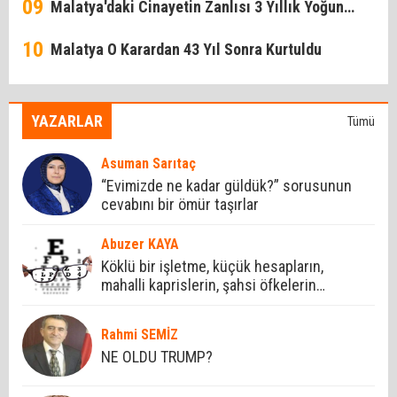
09
Taşıdı!
Malatya'daki Cinayetin Zanlısı 3 Yıllık Yoğun
10
Bakım Sürecinin Ardından Öldü
Malatya O Karardan 43 Yıl Sonra Kurtuldu
YAZARLAR
Tümü
Asuman Sarıtaç
“Evimizde ne kadar güldük?” sorusunun
cevabını bir ömür taşırlar
Abuzer KAYA
Köklü bir işletme, küçük hesapların,
mahalli kaprislerin, şahsi öfkelerin
mezesi yapılamaz.
Rahmi SEMİZ
NE OLDU TRUMP?