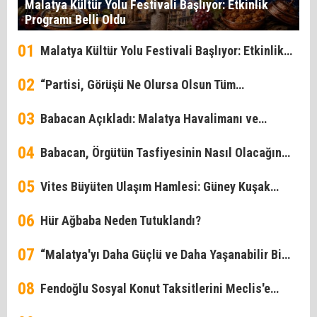
Malatya Kültür Yolu Festivali Başlıyor: Etkinlik
Programı Belli Oldu
01
Malatya Kültür Yolu Festivali Başlıyor: Etkinlik
02
Programı Belli Oldu
“Partisi, Görüşü Ne Olursa Olsun Tüm
03
Vatandaşlarımıza Hizmet Ediyoruz”
Babacan Açıkladı: Malatya Havalimanı ve
04
Kuzey Çevre Yolu'nun Açılış Tarihleri Netleşti
Babacan, Örgütün Tasfiyesinin Nasıl Olacağını
05
Anlattı
Vites Büyüten Ulaşım Hamlesi: Güney Kuşak
06
Yolu'nda II. Etap Mesaisi!
Hür Ağbaba Neden Tutuklandı?
07
“Malatya'yı Daha Güçlü ve Daha Yaşanabilir Bir
08
Şehir Haline Getireceğiz
Fendoğlu Sosyal Konut Taksitlerini Meclis'e