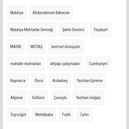
Malatya
Abdurrahman Babacan
Malatya Muhtarlar Derneği
Şahin Demirci
Yeşilyurt
MASKİ
MOTAŞ
kentsel dönüşüm
mahalle muhtarları
altyapı çalışmaları
Cumhuriyet
Kaynarca
Öncü
Aslanbey
Yazıhan Epreme
Akpınar
Sütlüce
Çavuşlu
Yazıhan İriağaç
Topsöğüt
Melekbaba
Fatih
Zafer.