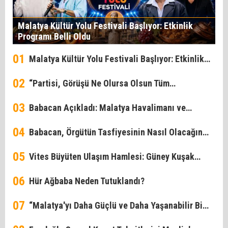
Malatya Kültür Yolu Festivali Başlıyor: Etkinlik
Programı Belli Oldu
01
Malatya Kültür Yolu Festivali Başlıyor: Etkinlik
02
Programı Belli Oldu
“Partisi, Görüşü Ne Olursa Olsun Tüm
03
Vatandaşlarımıza Hizmet Ediyoruz”
Babacan Açıkladı: Malatya Havalimanı ve
04
Kuzey Çevre Yolu'nun Açılış Tarihleri Netleşti
Babacan, Örgütün Tasfiyesinin Nasıl Olacağını
05
Anlattı
Vites Büyüten Ulaşım Hamlesi: Güney Kuşak
06
Yolu'nda II. Etap Mesaisi!
Hür Ağbaba Neden Tutuklandı?
07
“Malatya'yı Daha Güçlü ve Daha Yaşanabilir Bir