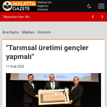
Malatya'nın
Bağımsız
Gazetesi
"Alparslan'dan Mustafa Kemal'e Uzanan Mi
Ana Sayfa
Malatya
Ekonomi
"Tarımsal üretimi gençler
yapmalı"
11 Ocak 2025