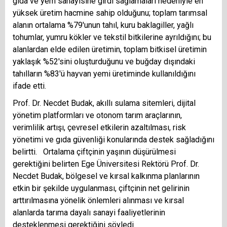
gıda ve yem sanayisine girdi sağlamaları nedeniyle en
yüksek üretim hacmine sahip olduğunu; toplam tarımsal
alanın ortalama %79'unun tahıl, kuru baklagiller, yağlı
tohumlar, yumru kökler ve tekstil bitkilerine ayrıldığını; bu
alanlardan elde edilen üretimin, toplam bitkisel üretimin
yaklaşık %52'sini oluşturduğunu ve buğday dışındaki
tahılların %83'ü hayvan yemi üretiminde kullanıldığını
ifade etti.
Prof. Dr. Necdet Budak, akıllı sulama sitemleri, dijital
yönetim platformları ve otonom tarım araçlarının,
verimlilik artışı, çevresel etkilerin azaltılması, risk
yönetimi ve gıda güvenliği konularında destek sağladığını
belirtti. Ortalama çiftçinin yaşının düşürülmesi
gerektiğini belirten Ege Üniversitesi Rektörü Prof. Dr.
Necdet Budak, bölgesel ve kırsal kalkınma planlarının
etkin bir şekilde uygulanması, çiftçinin net gelirinin
arttırılmasına yönelik önlemleri alınması ve kırsal
alanlarda tarıma dayalı sanayi faaliyetlerinin
desteklenmesi gerektiğini söyledi.