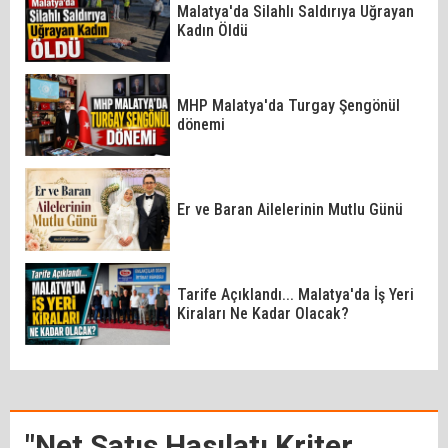
Malatya'da Silahlı Saldırıya Uğrayan
Kadın Öldü
MHP Malatya'da Turgay Şengönül
dönemi
Er ve Baran Ailelerinin Mutlu Günü
Tarife Açıklandı... Malatya'da İş Yeri
Kiraları Ne Kadar Olacak?
"Net Satış Hasılatı Kriter