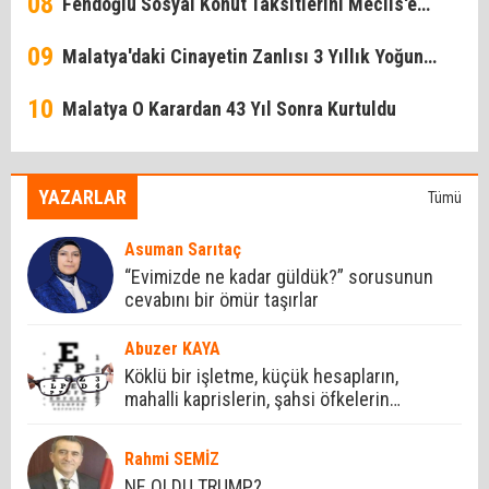
08
Şehir Haline Getireceğiz
Fendoğlu Sosyal Konut Taksitlerini Meclis'e
09
Taşıdı!
Malatya'daki Cinayetin Zanlısı 3 Yıllık Yoğun
10
Bakım Sürecinin Ardından Öldü
Malatya O Karardan 43 Yıl Sonra Kurtuldu
YAZARLAR
Tümü
Asuman Sarıtaç
“Evimizde ne kadar güldük?” sorusunun
cevabını bir ömür taşırlar
Abuzer KAYA
Köklü bir işletme, küçük hesapların,
mahalli kaprislerin, şahsi öfkelerin
mezesi yapılamaz.
Rahmi SEMİZ
NE OLDU TRUMP?